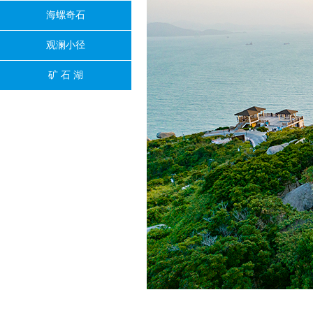
海螺奇石
观澜小径
矿 石 湖