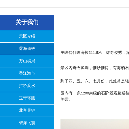
关于我们
景区介绍
雾海仙槎
主峰伶仃峰海拔
米，雄奇俊秀，
311.8
万山棋局
景区内奇石嶙峋，惟妙惟肖，有海豹石
香江海市
到了四、五、六、七月份，此处常是轻
拱桥渡水
园内有一条
余级的石阶景观路通
1200
玉带环腰
美誉。
北帝晨钟
碧海飞霞