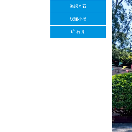
海螺奇石
观澜小径
矿 石 湖