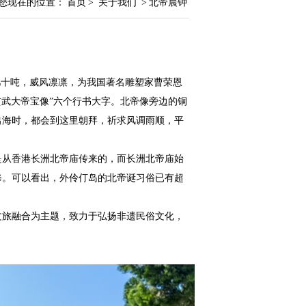
您现在的位置：
首页
>
关于我们
>
北帝晨钟
几十吨，威风凛凛，为我国著名雕塑家曹荣恩
玄武大帝宝像”六个行书大字。北帝像旁边的铜
出海时，都会到这里朝拜，祈求风调雨顺，平
香火是从香港长洲北帝庙传来的，而长洲北帝庙始
过重修。可以看出，外伶仃岛的北帝诞习俗已有超
文旅融合为主题，致力于弘扬非遗民俗文化，