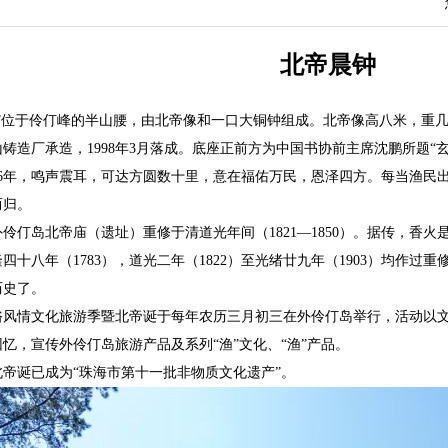
北帝晨钟
钟”位于伶仃峰的半山腰，由北帝像和一口大铜钟组成。北帝像高
八米，重
铸造厂承造，1998年3月落成。底座正前方为中国书协前主席沈鹏所题“
996年，鸣声震耳，可达方圆数十里，意在福佑万民，恩泽四方。每当渔民
而归。
外伶仃岛北帝庙（遗址）重修于清道光年间（
1821—1850）。据传，
四十八年（1783），道光二年（1822）至光绪廿九年（1903）均作
历史了。
俗风情文化旅游季暨北帝诞于每年农历三月初三在外伶仃岛举行，活动以
忆，宣传外伶仃岛旅游产品及系列“渔”文化、“渔”产品。
北帝诞已成为“珠海市第十一批非物质文化遗产”。