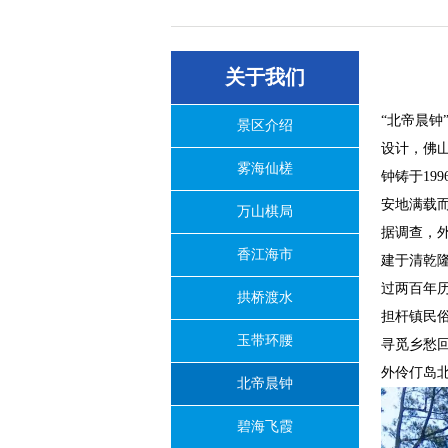
关于我们
“北帝晨
景区介绍
设计，佛山
雾海仙槎
钟铸于1
安地满载
万山棋局
据调查，
香江海市
建于清乾隆
过两百年
拱桥渡水
担杆镇民
玉带环腰
寻觅乡愁回
外伶仃岛
北帝晨钟
碧海飞霞